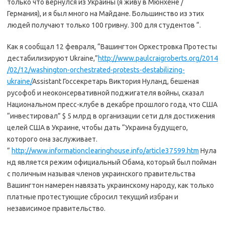
только что вернулся из Украины (я живу в Мюнхене /
Германия), и я был много на Майдане. Большинство из этих
людей получают только 100 гривну. 300 для студентов “.
Как я сообщал 12 февраля, “Вашингтон Оркестровка Протесты
дестабилизируют Ukraine,”
http://www.paulcraigroberts.org/2014
/02/12/washington-orchestrated-protests-destabilizing-
ukraine/
Assistant Госсекретарь Виктория Нуланд, бешеная
русофоб и неоконсервативной поджигателя войны, сказал
Национальном пресс-клубе в декабре прошлого года, что США
“инвестировал” $ 5 млрд в организации сети для достижения
целей США в Украине, чтобы дать “Украина будущего,
которого она заслуживает.
”
http://www.informationclearinghouse.info/article37599.htm
Нула
нд является режим официальный Обама, который был пойман
с поличным называя членов украинского правительства
Вашингтон намерен навязать украинскому народу, как только
платные протестующие сбросил текущий избран и
независимое правительство.