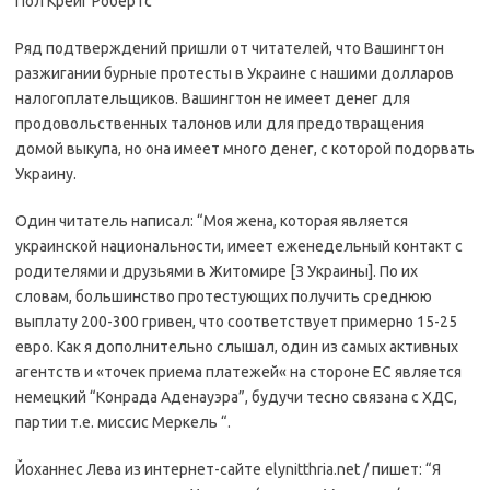
Пол Крейг Робертс
Ряд подтверждений пришли от читателей, что Вашингтон
разжигании бурные протесты в Украине с нашими долларов
налогоплательщиков. Вашингтон не имеет денег для
продовольственных талонов или для предотвращения
домой выкупа, но она имеет много денег, с которой подорвать
Украину.
Один читатель написал: “Моя жена, которая является
украинской национальности, имеет еженедельный контакт с
родителями и друзьями в Житомире [З Украины]. По их
словам, большинство протестующих получить среднюю
выплату 200-300 гривен, что соответствует примерно 15-25
евро. Как я дополнительно слышал, один из самых активных
агентств и «точек приема платежей« на стороне ЕС является
немецкий “Конрада Аденауэра”, будучи тесно связана с ХДС,
партии т.е. миссис Меркель “.
Йоханнес Лева из интернет-сайте elynitthria.net / пишет: “Я