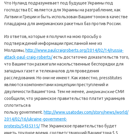
Что Нуланд подразумевает под будущее Украины под
господства ЕС является для Украины на разграбление, как
Латвии и Греции и быть использован Вашингтоном в качестве
плацдарма для американских ракетных баз против России.
Из ответов, которые я получил на мою просьбу о
подтверждений информации присланной мне из
Молдовы,
http://www.paulcraigroberts.org/2014/02/14/russia-
attack-paul-craig-roberts/
есть достаточно доказательств того,
что Вашингтон разжигали насильственные беспорядки для
западных газет и телеканалов для проведения
расследования. Но они не имеют. Как известно, presstitutes
являются компонентами концепции преступлений и
двуличности Вашингтона. Тем не менее,
американские
СМИ
сообщили, что украинское правительство платит украинцев
сплотиться в
пользу government.
http://www.usatoday.com/story/news/world/
2014/02/16/ukraine-government-
protests/5435315/
The Украинское правительство будет
иметь трудное время, соответствующий Вашингтона $ 5