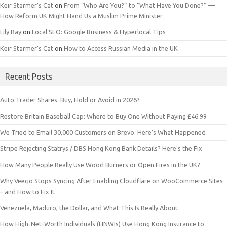
Keir Starmer’s Cat
on
From “Who Are You?” to “What Have You Done?” —
How Reform UK Might Hand Us a Muslim Prime Minister
Lily Ray
on
Local SEO: Google Business & Hyperlocal Tips
Keir Starmer’s Cat
on
How to Access Russian Media in the UK
Recent Posts
Auto Trader Shares: Buy, Hold or Avoid in 2026?
Restore Britain Baseball Cap: Where to Buy One Without Paying £46.99
We Tried to Email 30,000 Customers on Brevo. Here’s What Happened
Stripe Rejecting Statrys / DBS Hong Kong Bank Details? Here’s the Fix
How Many People Really Use Wood Burners or Open Fires in the UK?
Why Veeqo Stops Syncing After Enabling Cloudflare on WooCommerce Sites
– and How to Fix It
Venezuela, Maduro, the Dollar, and What This Is Really About
How High-Net-Worth Individuals (HNWIs) Use Hong Kong Insurance to