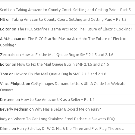
Scott
on
Taking Amazon to County Court: Settling and Getting Paid – Part 5
NS
on
Taking Amazon to County Court: Settling and Getting Paid – Part 5
Editor
on
The PICC Starfire Plasma Arc Hob: The Future of Electric Cooking?
A.M.Hannan
on
The PICC Starfire Plasma Arc Hob: The Future of Electric
Cooking?
Zerocchi
on
How to Fix the Mail Queue Bug in SMF 2.1.5 and 2.1.6
Editor
on
How to Fix the Mail Queue Bug in SMF 2.1.5 and 2.1.6
Tom
on
How to Fix the Mail Queue Bug in SMF 2.1.5 and 2.1.6
Vince Philpott
on
Getty Images Demand Letters UK: A Guide for Website
Owners
Kristeen
on
How to Sue Amazon UK as a Seller – Part 1
Beverly Redman
on
Why Has a Seller Blocked Me on eBay?
Indy
on
Where To Get Long Stainless Steel Barbecue Skewers BBQ
Kikma
on
Harry Schultz, Dr W.G. Hill & the Three and Five Flag Theories.