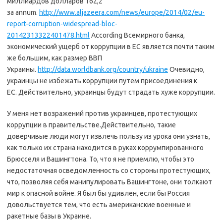
миллиардов долларов 162,2
за annum.
http://www.aljazeera.com/news/europe/2014/02/eu-
report-corruption-widespread-bloc-
20142313322401478.html
According Всемирного банка,
экономический ущерб от коррупции в ЕС является почти таким
же большим, как размер ВВП
Украины.
http://data.worldbank.org/country/ukraine
Очевидно,
украинцы не избежать коррупции путем присоединения к
ЕС. Действительно, украинцы будут страдать хуже коррупции.
У меня нет возражений против украинцев, протестующих
коррупции в правительстве.Действительно, такие
доверчивые люди могут извлечь пользу из урока они узнать,
как только их страна находится в руках коррумпированного
Брюсселя и Вашингтона. То, что я не приемлю, чтобы это
недостаточная осведомленность со стороны протестующих,
что, позволяя себя манипулировать Вашингтоне, они толкают
мир к опасной войне. Я был бы удивлен, если бы Россия
довольствуется тем, что есть американские военные и
ракетные базы в Украине.