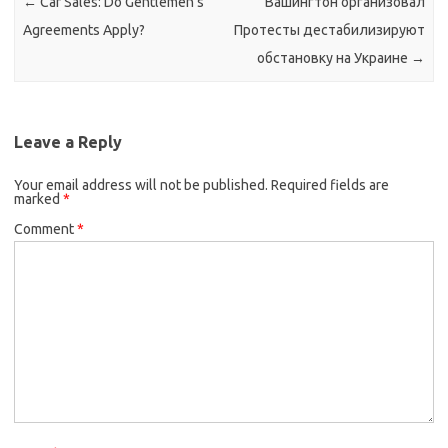
←
Car Sales: Do Gentlemen’s
Вашингтон организовал
Agreements Apply?
Протесты дестабилизируют
обстановку на Украине
→
Leave a Reply
Your email address will not be published.
Required fields are
marked
*
Comment
*