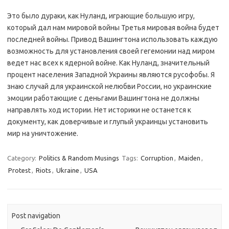
Это было дураки, как Нуланд, играющие большую игру,
который дал нам мировой войны Третья мировая война будет
последней войны. Привод Вашингтона использовать каждую
возможность для установления своей гегемонии над миром
ведет нас всех к ядерной войне. Как Нуланд, значительный
процент населения Западной Украины являются русофобы. Я
знаю случай для украинской нелюбви России, но украинские
эмоции работающие с деньгами Вашингтона не должны
направлять ход истории. Нет историки не останется к
документу, как доверчивые и глупый украинцы установить
мир на уничтожение.
Category:
Politics & Random Musings
Tags:
Corruption
,
Maiden
,
Protest
,
Riots
,
Ukraine
,
USA
Post navigation