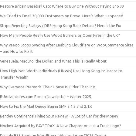
Restore Britain Baseball Cap: Where to Buy One Without Paying £46.99
We Tried to Email 30,000 Customers on Brevo. Here’s What Happened
Stripe Rejecting Statrys / DBS Hong Kong Bank Details? Here’s the Fix
How Many People Really Use Wood Burners or Open Fires in the UK?
Why Veeqo Stops Syncing After Enabling Cloudflare on WooCommerce Sites
– and How to Fix It
Venezuela, Maduro, the Dollar, and What This Is Really About
How High-Net-Worth Individuals (HNWIs) Use Hong Kong Insurance to
Transfer Wealth
Why Everyone Pretends Their House Is Older Than It Is
RUAdventures.com Forum Newsletter – Winter 2025
How to Fix the Mail Queue Bug in SMF 2.1.5 and 2.1.6
Bentley Continental Flying Spur Review – A Lot of Car for the Money
Nochex Acquired by PAYSTRAX: A New Chapter or Just a Fresh Logo?
Disable RSS Feeds in WordPress: Why and How (2025 Guide)