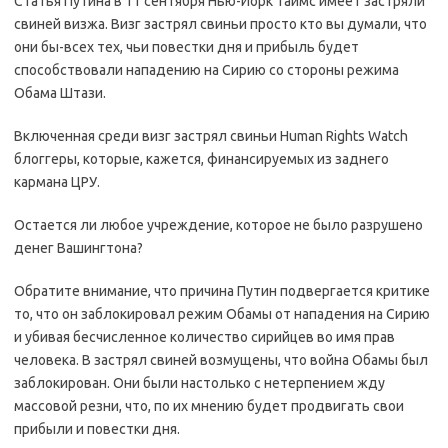
Статья Путина в 11 сентября Нью-Йорк Таймс имеет застряли
свиней визжа. Визг застрял свиньи просто кто вы думали, что
они бы-всех тех, чьи повестки дня и прибыль будет
способствовали нападению на Сирию со стороны режима
Обама Штази.
Включенная среди визг застрял свиньи Human Rights Watch
блоггеры, которые, кажется, финансируемых из заднего
кармана ЦРУ.
Остается ли любое учреждение, которое не было разрушено
денег Вашингтона?
Обратите внимание, что причина Путин подвергается критике
то, что он заблокировал режим Обамы от нападения на Сирию
и убивая бесчисленное количество сирийцев во имя прав
человека. В застрял свиней возмущены, что война Обамы был
заблокирован. Они были настолько с нетерпением жду
массовой резни, что, по их мнению будет продвигать свои
прибыли и повестки дня.