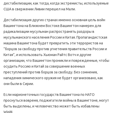
дестабилизации, как тогда, когда экстремисты, используемые
США в свержении Ливии перешел на Мали.
Дестабилизация других странах именно основная цель войн
Вашингтона на Ближнем Востоке.Вашингтон намерен для
радикализации мусульман распространять раздоры в
мусульманского населения России и Китая. Пропагандистская
машина Вашингтона будет превратить эти террористов на
“борцов за свободу против угнетения правительств России и
Китая”, и использовать Хьюман Райтс Вотч и другие
организации, что Вашингтон проникли и поврежденные, чтобы
осудить Россию и Китай за совершение военных
преступлений против борцов за свободу. Без сомнения,
нападения химического оружия не будет организовано, как
они были в Сирии.
Если марионеточных государств Вашингтона по НАТО
проснуться вовремя, поджигатели войны в Вашингтоне, могут
быть выделены, и человечество может быть избавлены
WWIII.