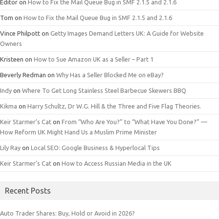
Editor
on
How to Fix the Mail Queue Bug in SMF 2.1.5 and 2.1.6
Tom
on
How to Fix the Mail Queue Bug in SMF 2.1.5 and 2.1.6
Vince Philpott
on
Getty Images Demand Letters UK: A Guide for Website
Owners
Kristeen
on
How to Sue Amazon UK as a Seller – Part 1
Beverly Redman
on
Why Has a Seller Blocked Me on eBay?
Indy
on
Where To Get Long Stainless Steel Barbecue Skewers BBQ
Kikma
on
Harry Schultz, Dr W.G. Hill & the Three and Five Flag Theories.
Keir Starmer’s Cat
on
From “Who Are You?” to “What Have You Done?” —
How Reform UK Might Hand Us a Muslim Prime Minister
Lily Ray
on
Local SEO: Google Business & Hyperlocal Tips
Keir Starmer’s Cat
on
How to Access Russian Media in the UK
Recent Posts
Auto Trader Shares: Buy, Hold or Avoid in 2026?