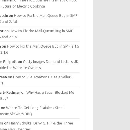
.Hannan
on
The PICC Starfire Plasma Arc Hob:
Future of Electric Cooking?
occhi
on
How to Fix the Mail Queue Bug in SMF
5 and 2.1.6
tor
on
How to Fix the Mail Queue Bug in SMF
5 and 2.1.6
m
on
How to Fix the Mail Queue Bug in SMF 2.1.5
2.1.6
e Philpott
on
Getty Images Demand Letters UK:
uide for Website Owners
steen
on
How to Sue Amazon UK as a Seller –
 1
erly Redman
on
Why Has a Seller Blocked Me
eBay?
y
on
Where To Get Long Stainless Steel
becue Skewers BBQ
ma
on
Harry Schultz, Dr W.G. Hill & the Three
Five Flag Theories.