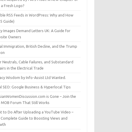
t a Fresh Logo?
able RSS Feeds in WordPress: Why and How
25 Guide)
ty Images Demand Letters UK: A Guide for
site Owners
gal Immigration, British Decline, and the Trump
son
r Neutrals, Cable Failures, and Substandard
irs in the Electrical Trade
vacy Wisdom by Info-Assist Ltd Wanted.
al SEO: Google Business & Hyperlocal Tips
sianWomenDiscussion.com is Gone – Join the
t MOB Forum That Still Works
t to Do After Uploading a YouTube Video –
 Complete Guide to Boosting Views and
wth