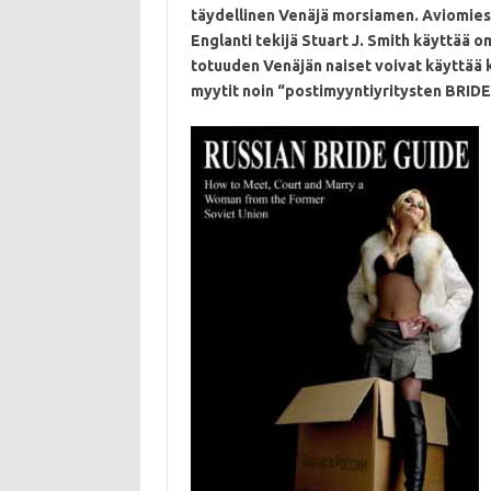
täydellinen Venäjä morsiamen.
Aviomies 
Englanti tekijä Stuart J. Smith käyttää
totuuden Venäjän naiset voivat käyttää k
myytit noin “postimyyntiyritysten BRIDE