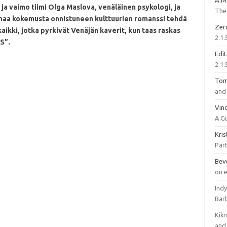
A.M
ja vaimo tiimi Olga Maslova, venäläinen psykologi, ja
The 
 omaa kokemusta onnistuneen kulttuurien romanssi tehdä
Zer
aikki, jotka pyrkivät Venäjän kaverit, kun taas raskas
2.1.
S”.
Edi
2.1.
To
and 
Vinc
A G
Kri
Part
Bev
on 
Ind
Bar
Kik
and 