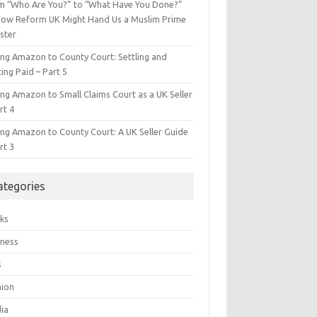
m “Who Are You?” to “What Have You Done?”
ow Reform UK Might Hand Us a Muslim Prime
ster
ing Amazon to County Court: Settling and
ing Paid – Part 5
ing Amazon to Small Claims Court as a UK Seller
rt 4
ing Amazon to County Court: A UK Seller Guide
rt 3
ategories
ks
iness
s
hion
ia