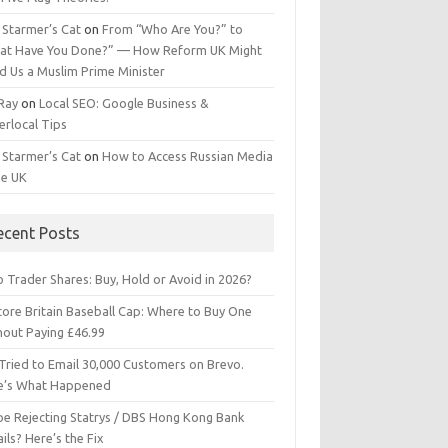
 Starmer’s Cat
on
From “Who Are You?” to
at Have You Done?” — How Reform UK Might
d Us a Muslim Prime Minister
 Ray
on
Local SEO: Google Business &
erlocal Tips
 Starmer’s Cat
on
How to Access Russian Media
he UK
ecent Posts
 Trader Shares: Buy, Hold or Avoid in 2026?
tore Britain Baseball Cap: Where to Buy One
hout Paying £46.99
Tried to Email 30,000 Customers on Brevo.
e’s What Happened
ipe Rejecting Statrys / DBS Hong Kong Bank
ils? Here’s the Fix