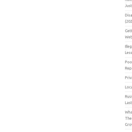
Jus
Dis
(20
Get
Web
Ille
Les
Poo
Repa
Pri
Loc
Rus
Las
Wha
The
Gro