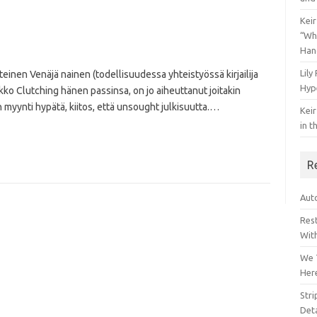
Keir
“Wh
Han
Lily
tteinen Venäjä nainen (todellisuudessa yhteistyössä kirjailija
Hyp
ko Clutching hänen passinsa, on jo aiheuttanut joitakin
n myynti hypätä, kiitos, että unsought julkisuutta.
…
Keir
in t
R
Auto
Res
Wit
We 
Her
Str
Deta