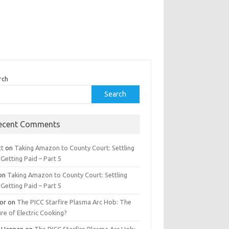
rch
Search
ecent Comments
tt
on
Taking Amazon to County Court: Settling
Getting Paid – Part 5
on
Taking Amazon to County Court: Settling
Getting Paid – Part 5
tor
on
The PICC Starfire Plasma Arc Hob: The
re of Electric Cooking?