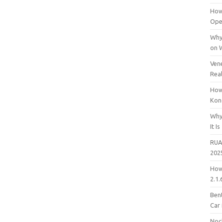
How
Open
Why
on 
Vene
Rea
How
Kon
Why
It Is
RUA
202
How
2.1.
Bent
Car
Noc