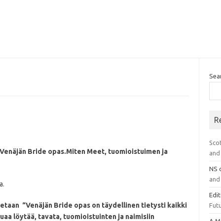
Sea
R
Sco
 Venäjän Bride opas.
Miten Meet, tuomioistuimen ja
and 
NS
and 
a.
Edi
tetaan
“Venäjän Bride opas on täydellinen tietysti kaikki
Futu
uaa löytää, tavata, tuomioistuinten ja naimisiin