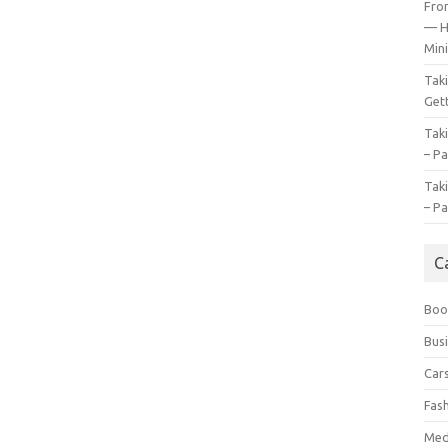
Fro
— H
Mini
Tak
Gett
Tak
– Pa
Tak
– Pa
C
Boo
Bus
Car
Fas
Med