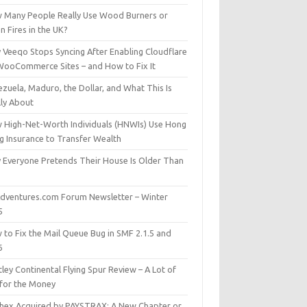
 Many People Really Use Wood Burners or
 Fires in the UK?
 Veeqo Stops Syncing After Enabling Cloudflare
WooCommerce Sites – and How to Fix It
zuela, Maduro, the Dollar, and What This Is
lly About
 High-Net-Worth Individuals (HNWIs) Use Hong
g Insurance to Transfer Wealth
 Everyone Pretends Their House Is Older Than
dventures.com Forum Newsletter – Winter
5
 to Fix the Mail Queue Bug in SMF 2.1.5 and
6
ley Continental Flying Spur Review – A Lot of
 for the Money
hex Acquired by PAYSTRAX: A New Chapter or