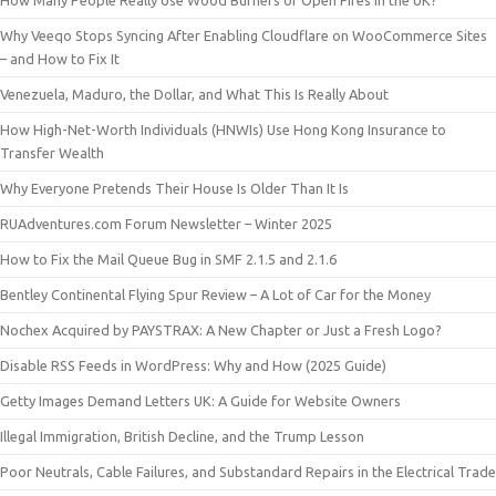
Why Veeqo Stops Syncing After Enabling Cloudflare on WooCommerce Sites
– and How to Fix It
Venezuela, Maduro, the Dollar, and What This Is Really About
How High-Net-Worth Individuals (HNWIs) Use Hong Kong Insurance to
Transfer Wealth
Why Everyone Pretends Their House Is Older Than It Is
RUAdventures.com Forum Newsletter – Winter 2025
How to Fix the Mail Queue Bug in SMF 2.1.5 and 2.1.6
Bentley Continental Flying Spur Review – A Lot of Car for the Money
Nochex Acquired by PAYSTRAX: A New Chapter or Just a Fresh Logo?
Disable RSS Feeds in WordPress: Why and How (2025 Guide)
Getty Images Demand Letters UK: A Guide for Website Owners
Illegal Immigration, British Decline, and the Trump Lesson
Poor Neutrals, Cable Failures, and Substandard Repairs in the Electrical Trade