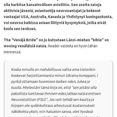
olla harkitse kansainvälisen avioliitto.
Sen
useita satoja
aktiivisia jäseniä, asiantuntija neuvonantajat ja kokenut
vastaajat USA, Australia, Kanada ja Yhdistynyt kuningaskunta,
voi neuvoa kaikissa asiaan liittyviä kysymyksiä, jotka eivät
kuulu sen teoksen.
The “Venäjä Bride” on jo kutsutaan Länsi-miehen “bible” on
wooing venäläisiä naisia.
Reader vasteita on hyvin tähän
mennessä.
Koska minulla on mahdollisuus valita oma tietenkin
koskevat harjoittamisesta minun Ukraina kumppani, I
pyrkiä ottamaan huomioon kaiken näen, lukea ja
kuulla.
Mielestäni tämä kirja on, että “sen pitäisi olla
pakollista luettavaa ihmisen edes jatkaa naista entisen
Neuvostoliiton (FSU)”.
Jos voit tehdä sen kautta ja
kirjojen ole sydänkohtaus aiheutuvat kustannukset
näkökohta yksin, niin haluaisin sanoa, olet hyvässä