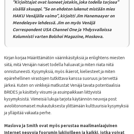
“Kirjoittajat ovat luoneet jotakin, joka todella tarjoaa”
sisällä skuuppi. “Se on ehdoton lukenut mistään mies
HAKU Venäjälle vaimo”, kirjoitti Jim Hanemaayer on
Mendeleyev lehdessä.
Jim on myös Venäjä
Correspondent USA Channel One ja Yhdysvalloissa
Kolumnisti varten Bolshoi Magazine, Moskova.
Kirjan korjaa Määrittämätön väärinkäsityksiä ja enlightens miesten
siitä, mitä Venäjän naiset todella haluavat ja miten riiata niitä
onnistuneesti.
Kysymyksiä, myös ikäerot, kieliesteet ja miten
epärehellinen virastojen tutkittava kanssa suoruus ja tervettä
järkeä.
Kuten on vinkkejä matkustat Venäjä tavata potentiaalisia
BRIDES ja käsittely viisumi-ja asuinpaikkaan liittyvistä
kysymyksistä.
Viimeisiä lukuja tarjota käytännön neuvoja post
avioliitonomaiset mukautuksesta ylittämään kulttuurisia kysymyksiä
ja ylläpitää vakaata perhe.
Maslova ja Smith ovat myös perustaa maailmanlaajuinen
Internet neuvoja foorumin lukijoilleen ja kaikki, jotka voivat