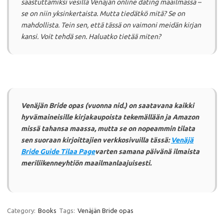
saastuttamiksi vesillä Venäjän online dating maailmassa –
se on niin yksinkertaista.
Mutta tiedätkö mitä?
Se on
mahdollista.
Tein sen, että tässä
on
vaimoni meidän kirjan
kansi.
Voit tehdä sen.
Haluatko tietää miten?
Venäjän Bride opas (vuonna nid.) on saatavana kaikki
hyvämaineisille kirjakaupoista tekemällään ja Amazon
missä tahansa maassa, mutta se on nopeammin tilata
sen suoraan kirjoittajien verkkosivuilla tässä:
Venäjä
Bride Guide Tilaa Page
varten samana päivänä ilmaista
meriliikenneyhtiön maailmanlaajuisesti.
Category:
Books
Tags:
Venäjän Bride opas