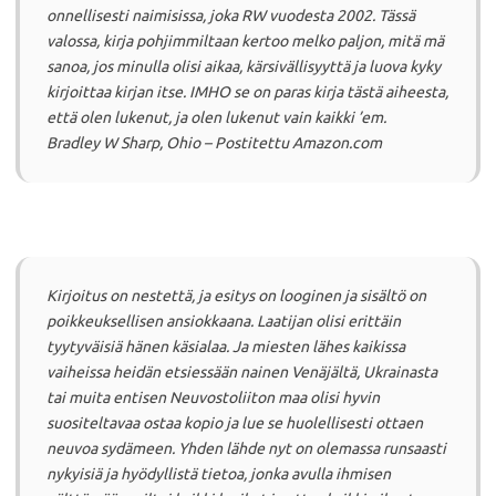
onnellisesti naimisissa, joka RW vuodesta 2002.
Tässä
valossa, kirja pohjimmiltaan kertoo melko paljon, mitä mä
sanoa, jos minulla olisi aikaa, kärsivällisyyttä ja luova kyky
kirjoittaa kirjan itse.
IMHO se on paras kirja tästä aiheesta,
että olen lukenut, ja olen lukenut vain kaikki ’em.
Bradley W Sharp, Ohio – Postitettu Amazon.com
Kirjoitus on nestettä, ja esitys on looginen ja sisältö on
poikkeuksellisen ansiokkaana.
Laatijan olisi erittäin
tyytyväisiä hänen käsialaa.
Ja miesten lähes kaikissa
vaiheissa heidän etsiessään nainen Venäjältä, Ukrainasta
tai muita entisen Neuvostoliiton maa olisi hyvin
suositeltavaa ostaa kopio ja lue se huolellisesti ottaen
neuvoa sydämeen.
Yhden lähde nyt on olemassa runsaasti
nykyisiä ja hyödyllistä tietoa, jonka avulla ihmisen