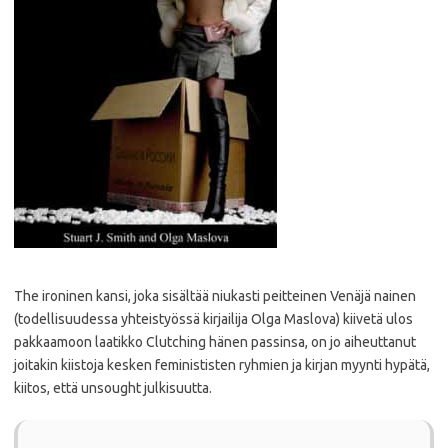
The ironinen kansi, joka sisältää niukasti peitteinen Venäjä nainen
(todellisuudessa yhteistyössä kirjailija Olga Maslova) kiivetä ulos
pakkaamoon laatikko Clutching hänen passinsa, on jo aiheuttanut
joitakin kiistoja kesken feminististen ryhmien ja kirjan myynti hypätä,
kiitos, että unsought julkisuutta.