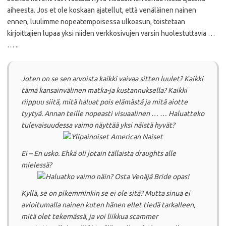
aiheesta.
Jos et ole koskaan ajatellut, että venäläinen nainen
ennen, luulimme nopeatempoisessa ulkoasun, toistetaan
kirjoittajien lupaa yksi niiden verkkosivujen varsin huolestuttavia …
… ..
Joten on se sen arvoista kaikki vaivaa sitten luulet?
Kaikki
tämä kansainvälinen matka-ja kustannuksella?
Kaikki
riippuu siitä, mitä haluat pois elämästä ja mitä aiotte
tyytyä.
Annan teille nopeasti visuaalinen … … Haluatteko
tulevaisuudessa vaimo näyttää yksi näistä hyvät?
Ei – En usko.
Ehkä oli jotain tällaista draughts alle
mielessä?
Kyllä, se
on
pikemminkin se ei ole sitä?
Mutta sinua ei
avioitumalla nainen kuten hänen ellet tiedä tarkalleen,
mitä olet tekemässä, ja voi liikkua scammer