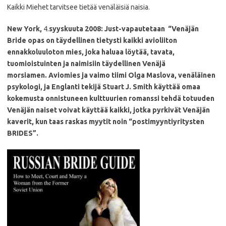
Kaikki Miehet tarvitsee tietää venäläisiä naisia.
New York,
4.
syyskuuta 2008: Just-vapautetaan
“Venäjän
Bride opas on täydellinen tietysti kaikki avioliiton
ennakkoluuloton mies, joka haluaa löytää, tavata,
tuomioistuinten ja naimisiin täydellinen Venäjä
morsiamen.
Aviomies ja vaimo tiimi Olga Maslova, venäläinen
psykologi, ja Englanti tekijä Stuart J. Smith käyttää omaa
kokemusta onnistuneen kulttuurien romanssi tehdä totuuden
Venäjän naiset voivat käyttää kaikki, jotka pyrkivät Venäjän
kaverit, kun taas raskas myytit noin “postimyyntiyritysten
BRIDES”.