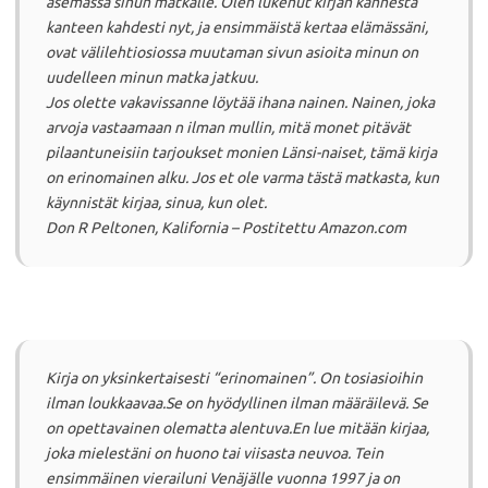
asemassa sinun matkalle.
Olen lukenut kirjan kannesta
kanteen kahdesti nyt, ja ensimmäistä kertaa elämässäni,
ovat välilehtiosiossa muutaman sivun asioita minun on
uudelleen minun matka jatkuu.
Jos olette vakavissanne löytää ihana nainen.
Nainen, joka
arvoja vastaamaan n ilman mullin, mitä monet pitävät
pilaantuneisiin tarjoukset monien Länsi-naiset, tämä kirja
on erinomainen alku.
Jos et ole varma tästä matkasta, kun
käynnistät kirjaa, sinua, kun olet.
Don R Peltonen, Kalifornia – Postitettu Amazon.com
Kirja on yksinkertaisesti “erinomainen”.
On tosiasioihin
ilman loukkaavaa.
Se on hyödyllinen ilman määräilevä.
Se
on opettavainen olematta alentuva.
En lue mitään kirjaa,
joka mielestäni on huono tai viisasta neuvoa.
Tein
ensimmäinen vierailuni Venäjälle vuonna 1997 ja on