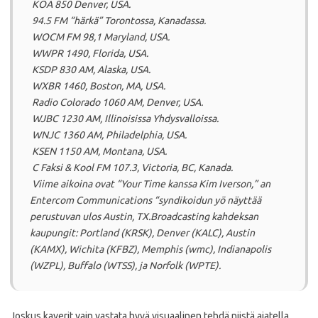
KOA 850 Denver, USA.
94.5 FM “härkä” Torontossa, Kanadassa.
WOCM FM 98,1 Maryland, USA.
WWPR 1490, Florida, USA.
KSDP 830 AM, Alaska, USA.
WXBR 1460, Boston, MA, USA.
Radio Colorado 1060 AM, Denver, USA.
WJBC 1230 AM, Illinoisissa Yhdysvalloissa.
WNJC 1360 AM, Philadelphia, USA.
KSEN 1150 AM, Montana, USA.
C Faksi & Kool FM 107.3, Victoria, BC, Kanada.
Viime aikoina ovat “Your Time kanssa Kim Iverson,” an
Entercom Communications “syndikoidun yö näyttää
perustuvan ulos Austin, TX.
Broadcasting kahdeksan
kaupungit: Portland (KRSK), Denver (KALC), Austin
(KAMX), Wichita (KFBZ), Memphis (wmc), Indianapolis
(WZPL), Buffalo (WTSS), ja Norfolk (WPTE).
Joskus kaverit vain vastata hyvä visuaalinen tehdä niistä ajatella