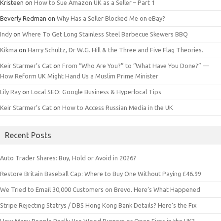
Kristeen
on
How to Sue Amazon UK as a Seller – Part 1
Beverly Redman
on
Why Has a Seller Blocked Me on eBay?
Indy
on
Where To Get Long Stainless Steel Barbecue Skewers BBQ
Kikma
on
Harry Schultz, Dr W.G. Hill & the Three and Five Flag Theories.
Keir Starmer’s Cat
on
From “Who Are You?” to “What Have You Done?” —
How Reform UK Might Hand Us a Muslim Prime Minister
Lily Ray
on
Local SEO: Google Business & Hyperlocal Tips
Keir Starmer’s Cat
on
How to Access Russian Media in the UK
Recent Posts
Auto Trader Shares: Buy, Hold or Avoid in 2026?
Restore Britain Baseball Cap: Where to Buy One Without Paying £46.99
We Tried to Email 30,000 Customers on Brevo. Here’s What Happened
Stripe Rejecting Statrys / DBS Hong Kong Bank Details? Here’s the Fix
How Many People Really Use Wood Burners or Open Fires in the UK?