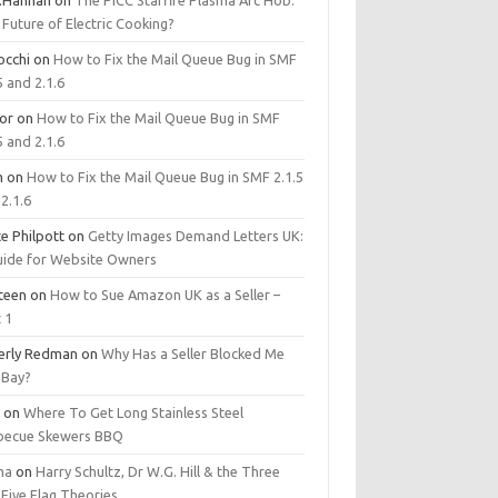
.Hannan
on
The PICC Starfire Plasma Arc Hob:
Future of Electric Cooking?
occhi
on
How to Fix the Mail Queue Bug in SMF
5 and 2.1.6
tor
on
How to Fix the Mail Queue Bug in SMF
5 and 2.1.6
m
on
How to Fix the Mail Queue Bug in SMF 2.1.5
2.1.6
e Philpott
on
Getty Images Demand Letters UK:
uide for Website Owners
steen
on
How to Sue Amazon UK as a Seller –
 1
erly Redman
on
Why Has a Seller Blocked Me
eBay?
y
on
Where To Get Long Stainless Steel
becue Skewers BBQ
ma
on
Harry Schultz, Dr W.G. Hill & the Three
Five Flag Theories.