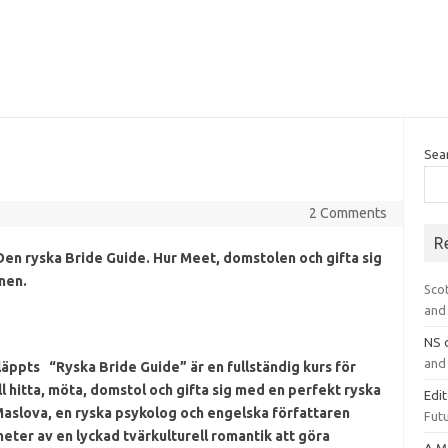
Sea
2 Comments
R
 Den ryska Bride Guide.
Hur Meet, domstolen och gifta sig
nen.
Sco
and 
NS
and 
läppts
“Ryska Bride Guide” är en fullständig kurs för
l hitta, möta, domstol och gifta sig med en perfekt ryska
Edi
aslova, en ryska psykolog och engelska författaren
Futu
heter av en lyckad tvärkulturell romantik att göra