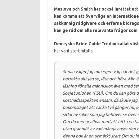
Maslova och Smith har också inrättat ett 
kan komma att överväga en internatione
sakkunnig rådgivare och erfarna bidrags
kan ge råd om alla relevanta frågor som i
Den ryska Bride Guide “redan kallat väst
har varit stort hittills.
Sedan väljer jag min egen väg när det g
betrakta allt jag se, läsa och höra.
Min å
läsning för alla människor, även med tan
Sovjetunionen (FSU).
Om du kan göra de
kostnadsaspekten ensam, då skulle jag sä
bokomslaget att täcka två gånger nu, och
sidor av saker som jag behöver se över 
Om du menar allvar med att hitta en fan
utan grannlåt av vad många anser den 
denna bok är en utmärkt start.
Om du in