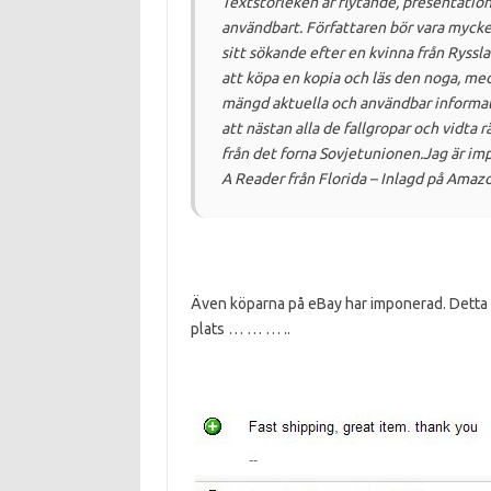
Textstorleken är flytande, presentation
användbart.
Författaren bör vara mycke
sitt sökande efter en kvinna från Ryssl
att köpa en kopia och läs den noga, med 
mängd aktuella och användbar informati
att nästan alla de fallgropar och vidta 
från det forna Sovjetunionen.
Jag är im
A Reader från Florida – Inlagd på Ama
Även köparna på eBay har imponerad.
Detta 
plats … … … ..