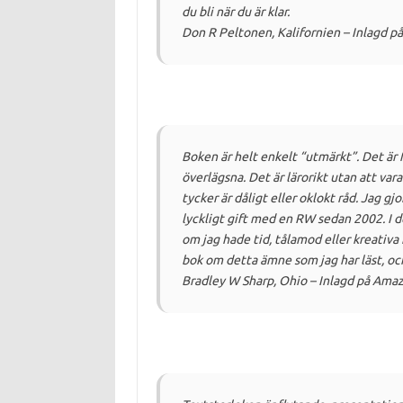
du bli när du är klar.
Don R Peltonen, Kalifornien – Inlagd 
Boken är helt enkelt “utmärkt”.
Det är 
överlägsna.
Det är lärorikt utan att var
tycker är dåligt eller oklokt råd.
Jag gjo
lyckligt gift med en RW sedan 2002.
I 
om jag hade tid, tålamod eller kreativa 
bok om detta ämne som jag har läst, oc
Bradley W Sharp, Ohio – Inlagd på Am