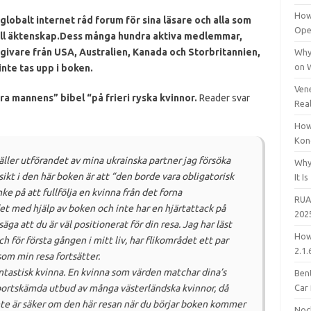
How
globalt internet råd forum för sina läsare och alla som
Open
ll äktenskap.
Dess
många hundra aktiva medlemmar,
givare från USA, Australien, Kanada och Storbritannien,
Why
on 
nte tas upp i boken.
Vene
ra mannens” bibel “på frieri ryska kvinnor.
Reader svar
Rea
How
Kon
äller utförandet av mina ukrainska partner jag försöka
Why
sikt i den här boken är att “den borde vara obligatorisk
It Is
ke på att fullfölja en kvinna från det forna
RUA
t med hjälp av boken och inte har en hjärtattack på
202
ga att du är väl positionerat för din resa.
Jag har läst
How
 för första gången i mitt liv, har flikområdet ett par
2.1.
som min resa fortsätter.
tastisk kvinna.
En kvinna som värden matchar dina’s
Bent
bortskämda utbud av många västerländska kvinnor, då
Car
te är säker om den här resan när du börjar boken kommer
Noc