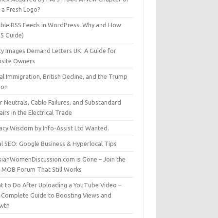
t a Fresh Logo?
able RSS Feeds in WordPress: Why and How
25 Guide)
ty Images Demand Letters UK: A Guide for
site Owners
gal Immigration, British Decline, and the Trump
son
r Neutrals, Cable Failures, and Substandard
irs in the Electrical Trade
vacy Wisdom by Info-Assist Ltd Wanted.
al SEO: Google Business & Hyperlocal Tips
sianWomenDiscussion.com is Gone – Join the
t MOB Forum That Still Works
t to Do After Uploading a YouTube Video –
 Complete Guide to Boosting Views and
wth