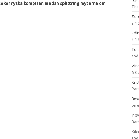
A.M
 söker ryska kompisar, medan splittring myterna om
The 
Zer
2.1.
Edi
2.1.
To
and 
Vinc
A G
Kri
Part
Bev
on 
Ind
Bar
Kik
and 