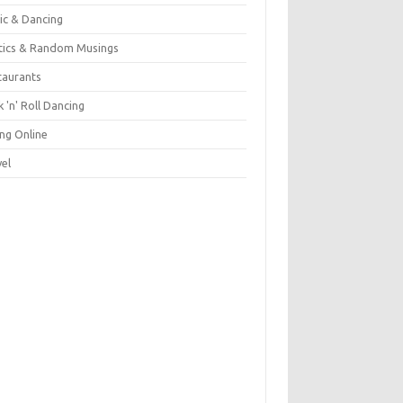
ic & Dancing
itics & Random Musings
taurants
 'n' Roll Dancing
ing Online
vel