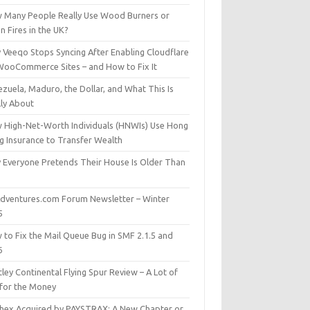
 Many People Really Use Wood Burners or
 Fires in the UK?
 Veeqo Stops Syncing After Enabling Cloudflare
WooCommerce Sites – and How to Fix It
zuela, Maduro, the Dollar, and What This Is
lly About
 High-Net-Worth Individuals (HNWIs) Use Hong
g Insurance to Transfer Wealth
 Everyone Pretends Their House Is Older Than
dventures.com Forum Newsletter – Winter
5
 to Fix the Mail Queue Bug in SMF 2.1.5 and
6
ley Continental Flying Spur Review – A Lot of
 for the Money
hex Acquired by PAYSTRAX: A New Chapter or