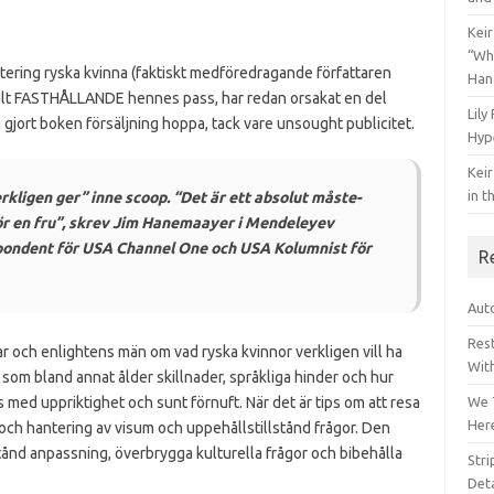
Keir
“Wh
tering ryska kvinna (faktiskt medföredragande författaren
Han
fält FASTHÅLLANDE hennes pass, har redan orsakat en del
Lily
gjort boken försäljning hoppa, tack vare unsought publicitet.
Hyp
Keir
in t
kligen ger” inne scoop. “Det är ett absolut måste-
för en fru”, skrev Jim Hanemaayer i Mendeleyev
pondent för USA Channel One och USA Kolumnist för
R
Auto
Res
och enlightens män om vad ryska kvinnor verkligen vill ha
Wit
 som bland annat ålder skillnader, språkliga hinder och hur
med uppriktighet och sunt förnuft.
När det är tips om att resa
We 
Her
r och hantering av visum och uppehållstillstånd frågor.
Den
lstånd anpassning, överbrygga kulturella frågor och bibehålla
Str
Deta