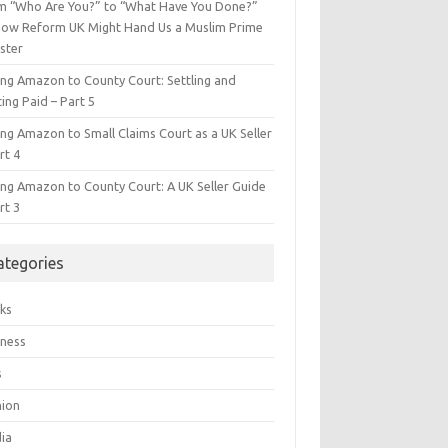
m “Who Are You?” to “What Have You Done?”
ow Reform UK Might Hand Us a Muslim Prime
ster
ing Amazon to County Court: Settling and
ing Paid – Part 5
ing Amazon to Small Claims Court as a UK Seller
rt 4
ing Amazon to County Court: A UK Seller Guide
rt 3
ategories
ks
iness
s
hion
ia