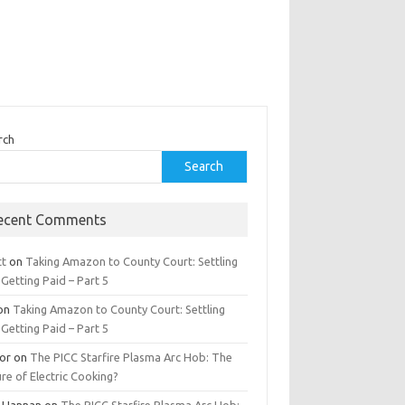
rch
Search
ecent Comments
tt
on
Taking Amazon to County Court: Settling
Getting Paid – Part 5
on
Taking Amazon to County Court: Settling
Getting Paid – Part 5
tor
on
The PICC Starfire Plasma Arc Hob: The
re of Electric Cooking?