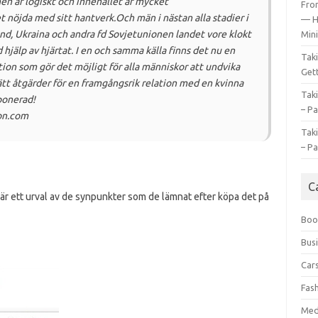
en är logiskt och innehållet är mycket
Fro
t nöjda med sitt hantverk.
Och män i nästan alla stadier i
— H
and, Ukraina och andra fd Sovjetunionen landet vore klokt
Mini
hjälp av hjärtat.
I en och samma källa finns det nu en
Tak
on som gör det möjligt för alla människor att undvika
Gett
rätt åtgärder för en framgångsrik relation med en kvinna
Tak
ponerad!
– Pa
zon.com
Tak
– Pa
C
är ett urval av de synpunkter som de lämnat efter köpa det på
Boo
Bus
Car
Fas
Med