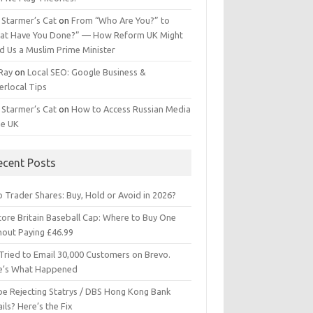
 Starmer’s Cat
on
From “Who Are You?” to
at Have You Done?” — How Reform UK Might
d Us a Muslim Prime Minister
 Ray
on
Local SEO: Google Business &
erlocal Tips
 Starmer’s Cat
on
How to Access Russian Media
he UK
ecent Posts
 Trader Shares: Buy, Hold or Avoid in 2026?
tore Britain Baseball Cap: Where to Buy One
hout Paying £46.99
Tried to Email 30,000 Customers on Brevo.
e’s What Happened
ipe Rejecting Statrys / DBS Hong Kong Bank
ils? Here’s the Fix