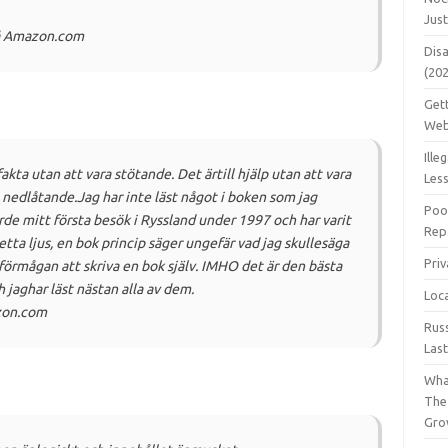
Jus
på Amazon.com
Dis
(20
Get
Web
Ille
fakta utan att vara stötande.
Det
är
till hjälp utan att vara
Les
a nedlåtande.
Jag har inte läst något i boken som jag
Poo
rde mitt första besök i Ryssland under 1997 och har varit
Repa
detta ljus, en bok princip säger ungefär vad jag
skulle
säga
Pri
förmågan att skriva en bok själv.
IMHO det är den bästa
h jag
har
läst nästan alla av dem.
Loc
azon.com
Rus
Las
Wha
The
Gro