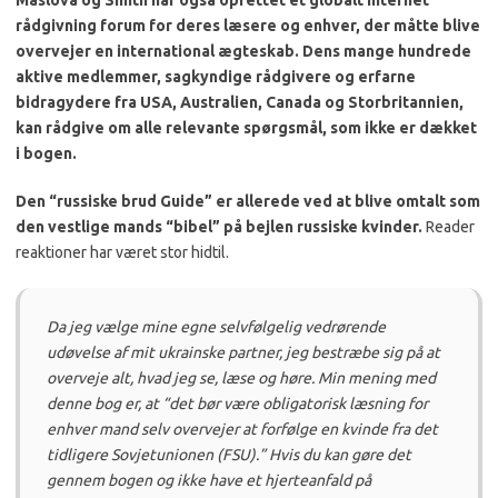
Maslova og Smith har også oprettet et globalt internet
rådgivning forum for deres læsere og enhver, der måtte blive
overvejer en international ægteskab.
Dens
mange hundrede
aktive medlemmer, sagkyndige rådgivere og erfarne
bidragydere fra USA, Australien, Canada og Storbritannien,
kan rådgive om alle relevante spørgsmål, som ikke er dækket
i bogen.
Den “russiske brud Guide” er allerede ved at blive omtalt som
den vestlige mands “bibel” på bejlen russiske kvinder.
Reader
reaktioner har været stor hidtil.
Da jeg vælge mine egne selvfølgelig vedrørende
udøvelse af mit ukrainske partner, jeg bestræbe sig på at
overveje alt, hvad jeg se, læse og høre.
Min mening med
denne bog er, at “det bør være obligatorisk læsning for
enhver mand selv overvejer at forfølge en kvinde fra det
tidligere Sovjetunionen (FSU).”
Hvis du kan gøre det
gennem bogen og ikke have et hjerteanfald på