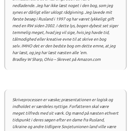
nedladende.
Jeg har ikke læst noget i den bog, som jeg
synes er dårligt eller uklogt rådgivning.
Jeg lavede mit
første besøg i Rusland i 1997 og har været lykkeligt gift
med en RW siden 2002.
I dette lys, bogen dybest set siger
temmelig meget, hvad jeg
vil
sige, hvis jeg havde tid,
tålmodighed eller kreative evne til at skrive en bog
selv.
IMHO det er den bedste bog om dette emne, at jeg
har læst, og jeg
har
læst næsten alle ’em.
Bradley W Sharp, Ohio – Skrevet på Amazon.com
Skriveprocessen er væske; præsentationen er logisk og
indholdet er særdeles nyttige.
Forfatteren skal være
meget tilfreds med sit værk.
Og mænd på næsten ethvert
tidspunkt i deres søgen efter en dame fra Rusland,
Ukraine og andre tidligere Sovjetunionen land ville være