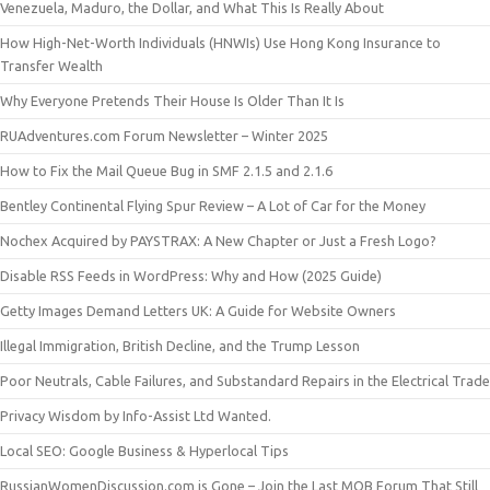
Venezuela, Maduro, the Dollar, and What This Is Really About
How High-Net-Worth Individuals (HNWIs) Use Hong Kong Insurance to
Transfer Wealth
Why Everyone Pretends Their House Is Older Than It Is
RUAdventures.com Forum Newsletter – Winter 2025
How to Fix the Mail Queue Bug in SMF 2.1.5 and 2.1.6
Bentley Continental Flying Spur Review – A Lot of Car for the Money
Nochex Acquired by PAYSTRAX: A New Chapter or Just a Fresh Logo?
Disable RSS Feeds in WordPress: Why and How (2025 Guide)
Getty Images Demand Letters UK: A Guide for Website Owners
Illegal Immigration, British Decline, and the Trump Lesson
Poor Neutrals, Cable Failures, and Substandard Repairs in the Electrical Trade
Privacy Wisdom by Info-Assist Ltd Wanted.
Local SEO: Google Business & Hyperlocal Tips
RussianWomenDiscussion.com is Gone – Join the Last MOB Forum That Still