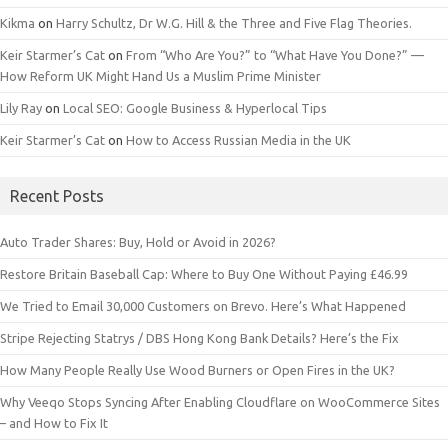
Kikma
on
Harry Schultz, Dr W.G. Hill & the Three and Five Flag Theories.
Keir Starmer’s Cat
on
From “Who Are You?” to “What Have You Done?” —
How Reform UK Might Hand Us a Muslim Prime Minister
Lily Ray
on
Local SEO: Google Business & Hyperlocal Tips
Keir Starmer’s Cat
on
How to Access Russian Media in the UK
Recent Posts
Auto Trader Shares: Buy, Hold or Avoid in 2026?
Restore Britain Baseball Cap: Where to Buy One Without Paying £46.99
We Tried to Email 30,000 Customers on Brevo. Here’s What Happened
Stripe Rejecting Statrys / DBS Hong Kong Bank Details? Here’s the Fix
How Many People Really Use Wood Burners or Open Fires in the UK?
Why Veeqo Stops Syncing After Enabling Cloudflare on WooCommerce Sites
– and How to Fix It