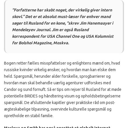
“Forfatterne har skabt noget, der virkelig giver intern
skovl.” Det er et absolut must-læser for enhver mand
søger til Rusland for en kone, “skrev Jim Hanemaayer i
Mendeleyev Journal.
Jim er også Rusland
korrespondent for USA Channel One og USA Kolumnist
for Bolshoi Magazine, Moskva.
Bogen retter fælles misopfattelser og enlightens mænd om, hvad
russiske kvinder virkelig ønsker, og hvordan man kan elske dem
held.
Spørgsmål, herunder alder forskelle, sprogbarrierer og
hvordan man skal behandle uærlig agenturer udforskes med
Candor og sund fornuft.
Så er tips om rejser til Rusland for at møde
potentielle BRIDES og håndtering visum og opholdsbetingelserne
spørgsmål.
De afsluttende kapitler giver praktiske råd om post-
ægteskabelige tilpasning, overvinde kulturelle spørgsmål og
opretholde en stabil familie.