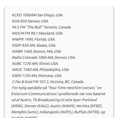
KCEO 1000AM San Diego, USA.
KOA 850 Denver, USA.
94.5 FM “The Bull” Toronto, Canada.
WOCM FM 98,1 Maryland, USA.
WWPR 1490, Florida, USA.
KSDP 830 AM, Alaska, USA.
WXBR 1460, Boston, MA, USA.
Radio Colorado 1060 AM, Denver, USA.
WJBC 1230 AM, Illinois USA.
WNJC 1360 AM, Philadelphia, USA.
KSEN 1150 AM, Montana, USA.
C Fax & Kool FM 107.3, Victoria, BC, Canada.
For nylig optrådte på “Your Time med Kim Iverson,” en
Entercom Communications’ syndikerede nat vise baseret
ud af Austin, TX.
Broadcasting til otte byer: Portland
(KRSK), Denver (KALC), Austin (KAMX), Wichita (KFBZ),
Memphis (wmc), Indianapolis (WZPL), Buffalo (WTSS), og