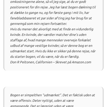
omkostningerne alene, så vil jeg sige, at du er godt
positioneret for din rejse.
Jeg har læst bogen dækning til
at dække to gange nu, og for første gang i mit liv, har
fanebladsbaseret et par sider af ting jeg har brug for at
gennemgå som min rejsen fortsætter.
Hvis du mener det alvorligt med at finde en vidunderlig
kvinde.
En kvinde, der værdier matcher dine’s uden
staffage af, hvad mange mennesker overveje forkælet
udbud af mange vestlige kvinder, så er denne bog er en
udmærket start.
Hvis du ikke er sikker på denne rejse, når
du starter bogen, vil du være, når du er færdig.
Don R Peltonen, Californien – Skrevet på Amazon.com
Bogen er simpelthen “udmærket”.
Det er faktisk uden at
være offensiv.
Det
er
nyttigt, uden at være
anmassende.
Det er lærerigt uden at være